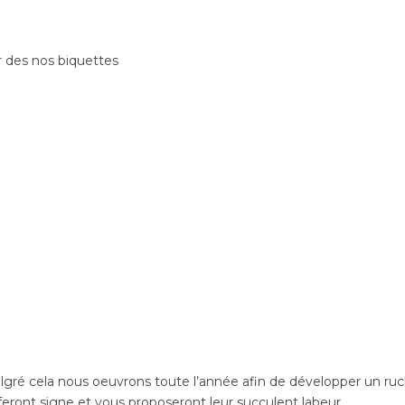
er des nos biquettes
lgré cela nous oeuvrons toute l’année afin de développer un ruc
feront signe et vous proposeront leur succulent labeur…