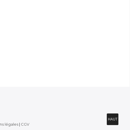
HAUT
HAUT
ns légales
|
CGV