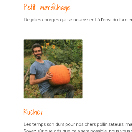
Petit maraîchage
De jolies courges qui se nourrissent à l’envi du fumi
Rucher
Les temps son durs pour nos chers pollinisateurs, ma
Soyez sûr que dés que cela sera possible, nous vous 