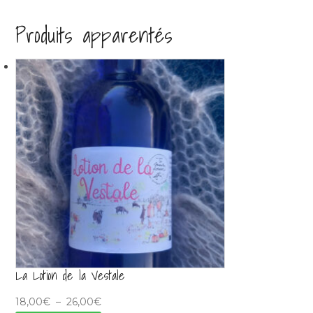
variations.
30,00€
Produits apparentés
Les
options
peuvent
être
choisies
sur
la
page
du
produit
La Lotion de la Vestale
Plage
18,00
€
–
26,00
€