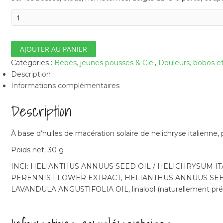
quantité
de
Badabaume
AJOUTER AU PANIER
Catégories :
Bébés, jeunes pousses & Cie.
,
Douleurs, bobos et
Description
Informations complémentaires
Description
À base d’huiles de macération solaire de helichryse italienne, 
Poids net: 30 g
INCI: HELIANTHUS ANNUUS SEED OIL / HELICHRYSUM I
PERENNIS FLOWER EXTRACT, HELIANTHUS ANNUUS SEED
LAVANDULA ANGUSTIFOLIA OIL, linalool (naturellement présen