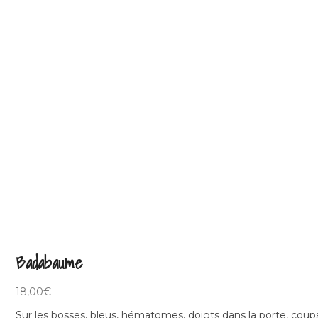
Badabaume
18,00
€
Sur les bosses, bleus, hématomes, doigts dans la porte, cou