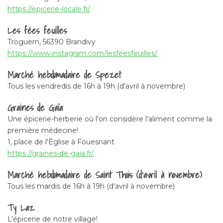
Petrichor céramique
https://epicerie-locale.fr/
Adresse:
Les fées feuilles
Aussi poétique que l’odeur de la terre après la pluie, cette
Troguern, 56390 Brandivy
galerie de céramique vous éblouira pas sa finesse le ton
https://www.instagram.com/lesfeesfeuilles/
délicat des créations de Julie. Vous y trouverez également
une petite sélection de nos produits.
Marché hebdomadaire de Spezet
4 rue du Général de Gaulle
Tous les vendredis de 16h à 19h (d'avril à novembre)
29520 Chateauneuf du Faou
https://www.facebook.com/Petrichorceramique/
Graines de Gaïa
Le Buzuk ver
Une épicerie-herberie où l'on considère l’aliment comme la
première médecine!
Adresse:
1, place de l'Église à Fouesnant
Une boutique de producteurs.rices extra locale et
https://graines-de-gaia.fr/
formidablement bien fournies.
49 rue du Maquis
Marché hebdomadaire de Saint Thois (d’avril à novembre)
29510 Briec
Tous les mardis de 16h à 19h (d'avril à novembre)
https://lebuzukver.fr/
Marché hebdomadaire de Saint Thois (d’avril à
Ty Laz
novembre)
L’épicerie de notre village!