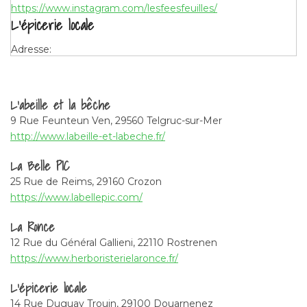
https://www.instagram.com/lesfeesfeuilles/
L’épicerie locale
Adresse:
14 Rue Duguay Trouin, 29100 Douarnenez
https://epicerie-locale.fr/
La Ronce
L’abeille et la bêche
9 Rue Feunteun Ven, 29560 Telgruc-sur-Mer
Adresse:
http://www.labeille-et-labeche.fr/
12 Rue du Général Gallieni, 22110 Rostrenen
https://www.herboristerielaronce.fr/
La Belle PIC
La Belle PIC
25 Rue de Reims, 29160 Crozon
Adresse:
https://www.labellepic.com/
25 Rue de Reims, 29160 Crozon
La Ronce
https://www.labellepic.com/
L’abeille et la bêche
12 Rue du Général Gallieni, 22110 Rostrenen
https://www.herboristerielaronce.fr/
Adresse:
9 Rue Feunteun Ven, 29560 Telgruc-sur-Mer
L’épicerie locale
http://www.labeille-et-labeche.fr/
14 Rue Duguay Trouin, 29100 Douarnenez