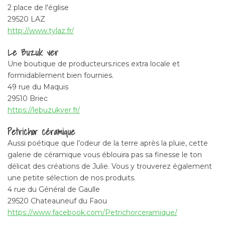
2 place de l'église
Adresse:
29520 LAZ
Tous les mardis de 16h à 19h (d'avril à novembre)
http://www.tylaz.fr/
Ty Laz
Le Buzuk ver
Adresse:
Une boutique de producteurs.rices extra locale et
L’épicerie de notre village!
formidablement bien fournies.
2 place de l'église
49 rue du Maquis
29520 LAZ
29510 Briec
http://www.tylaz.fr/
Ferme agro-écologique Ti mamm douar
https://lebuzukver.fr/
(chez nous)
Petrichor céramique
Aussi poétique que l’odeur de la terre après la pluie, cette
Adresse:
galerie de céramique vous éblouira pas sa finesse le ton
Ar Vern
délicat des créations de Julie. Vous y trouverez également
29520 Laz
une petite sélection de nos produits.
https://timammdouar.fr
4 rue du Général de Gaulle
29520 Chateauneuf du Faou
https://www.facebook.com/Petrichorceramique/