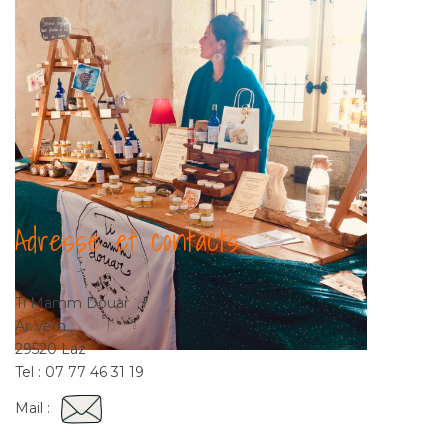
Adresse et contacts
Ti Mamm Douar
Ar Vern
29520 Laz
Tel : 07 77 46 31 19
Mail :