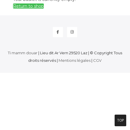
Return to shop
Facebook
Instagram
Ti mamm douar
| Lieu dit Ar Vern 29520 Laz | © Copyright Tous
droits réservés |
Mentions légales
|
CGV
TOP
TOP