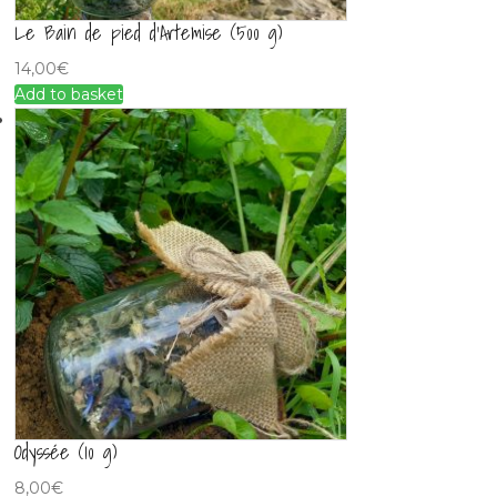
Le Bain de pied d’Artemise (500 g)
14,00
€
Add to basket
Odyssée (10 g)
8,00
€