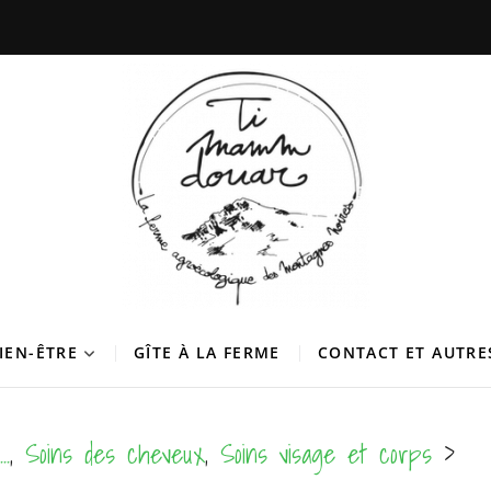
douar
 DES MONTAGNES NOIRES
BIEN-ÊTRE
GÎTE À LA FERME
CONTACT ET AUTRE
..
,
Soins des cheveux
,
Soins visage et corps
>