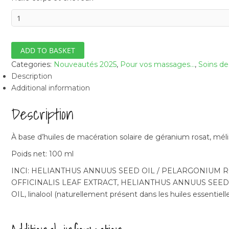
Caresse
(100
ml)
quantity
ADD TO BASKET
Categories:
Nouveautés 2025
,
Pour vos massages...
,
Soins d
Description
Additional information
Description
À base d’huiles de macération solaire de géranium rosat, méli
Poids net: 100 ml
INCI: HELIANTHUS ANNUUS SEED OIL / PELARGONIUM R
OFFICINALIS LEAF EXTRACT, HELIANTHUS ANNUUS SEE
OIL, linalool (naturellement présent dans les huiles essentiell