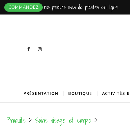
Skip
nos produits issus de plantes en ligne
COMMANDEZ
to
content
Facebook
Instagram
Ti mamm 
FERME AGRO-ÉCOLOGIQUE
PRÉSENTATION
BOUTIQUE
ACTIVITÉS 
Produits
>
Soins visage et corps
>