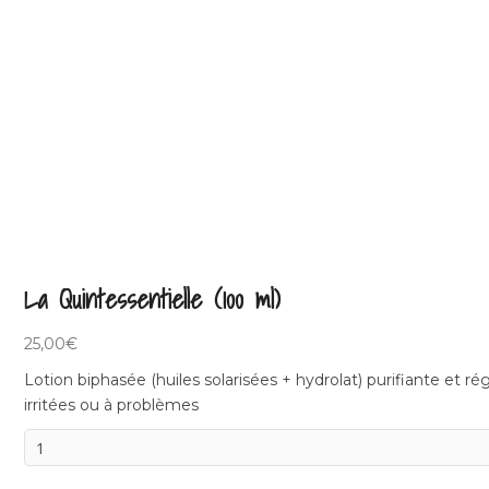
La Quintessentielle (100 ml)
25,00
€
Lotion biphasée (huiles solarisées + hydrolat) purifiante et r
irritées ou à problèmes
La
Quintessentielle