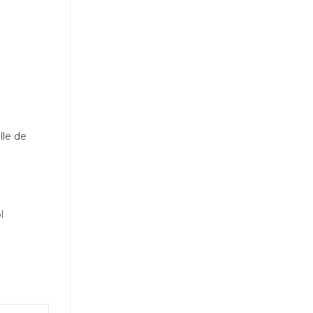
lle de
l