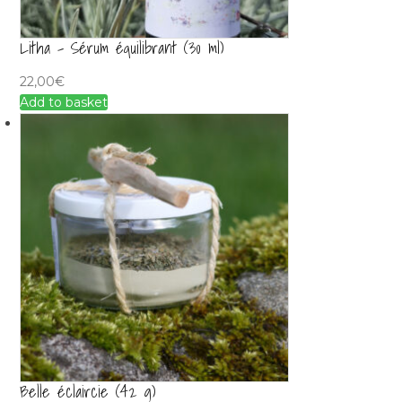
Litha – Sérum équilibrant (30 ml)
22,00
€
Add to basket
Belle éclaircie (42 g)