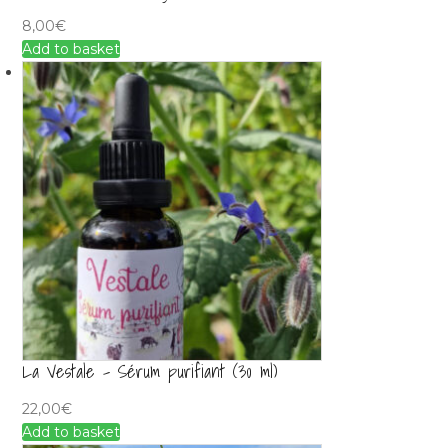
8,00
€
Add to basket
La Vestale – Sérum purifiant (30 ml)
22,00
€
Add to basket